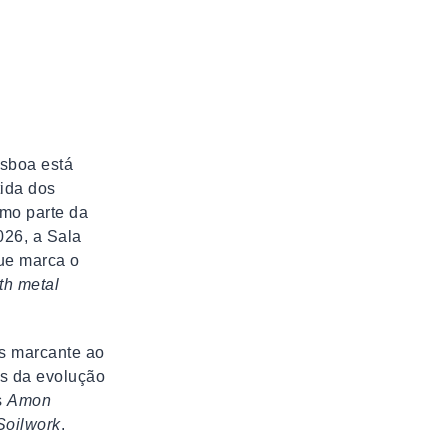
isboa está
tida dos
omo parte da
026, a Sala
ue marca o
th metal
s marcante ao
os da evolução
s
Amon
Soilwork
.