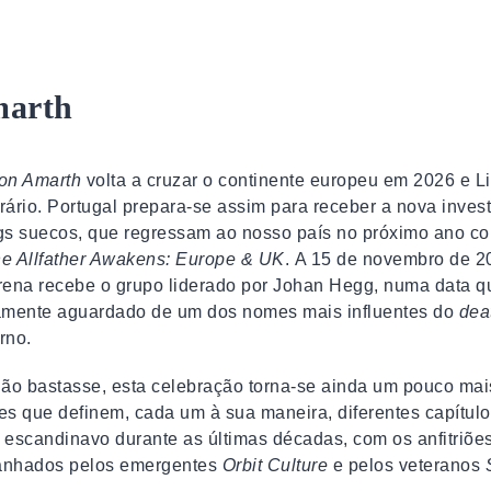
arth
on Amarth
volta a cruzar o continente europeu em 2026 e L
nerário. Portugal prepara-se assim para receber a nova inves
ngs suecos, que regressam ao nosso país no próximo ano c
e Allfather Awakens: Europe & UK
. A 15 de novembro de 2
ena recebe o grupo liderado por Johan Hegg, numa data q
amente aguardado de um dos nomes mais influentes do
dea
rno.
ão bastasse, esta celebração torna-se ainda um pouco mai
mes que definem, cada um à sua maneira, diferentes capítul
escandinavo durante as últimas décadas, com os anfitriõe
nhados pelos emergentes
Orbit Culture
e pelos veteranos