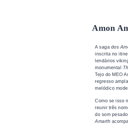
Amon Am
A saga dos
Am
inscrita no iti
lendários viki
monumental
Th
Tejo do MEO Ar
regresso ampl
melódico mode
Como se isso n
reunir três no
do som pesado 
Amarth
acompa